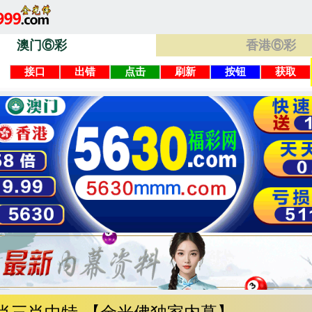
澳门⑥彩
香港⑥彩