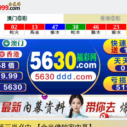
澳门⑥彩
香港⑥彩