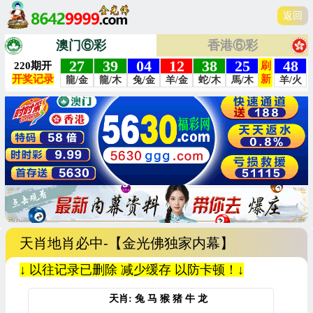
返回
澳门⑥彩
香港⑥彩